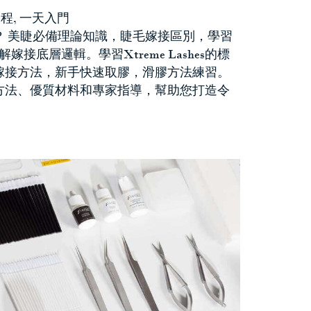
程, 一天入門
？ 美睫必備理論知識，睫毛嫁接區別，學習
，了解嫁接底層邏輯。學習Xtreme Lashes的標
嫁接方法，新手快速取膠，滑膠方法練習。
方法、優質材料和專家指導，幫助您打造令