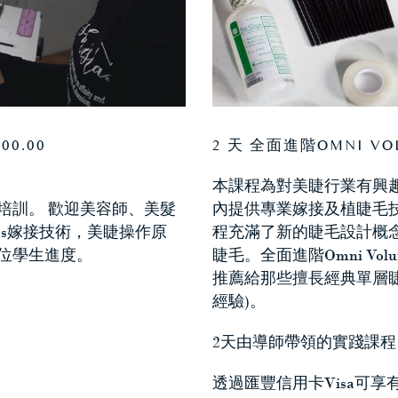
0.00
2 天 全面進階OMNI VO
本課程為對美睫行業有興
培訓。 歡迎美容師、美髮
內提供專業嫁接及植睫毛技術教
ashes嫁接技術，美睫操作原
程充滿了新的睫毛設計概
位學生進度。
睫毛。全面進階Omni Vol
推薦給那些擅長經典單層睫
經驗)。
2天由導師帶領的實踐課
透過匯豐信用卡Visa可享