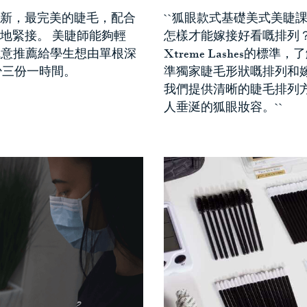
™ 睫毛是創新，最完美的睫毛，配合
``狐眼款式基礎美式美睫課
地緊接。 美睫師能夠輕
怎樣才能嫁接好看嘅排列
！ 誠意推薦給學生想由單根深
Xtreme Lashes的標準
最少三份一時間。
準獨家睫毛形狀嘅排列和
我們提供清晰的睫毛排列
人垂涎的狐眼妝容。``