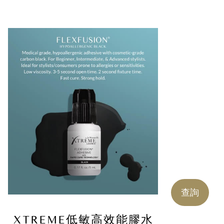
查詢
XTREME低敏高效能膠水
X