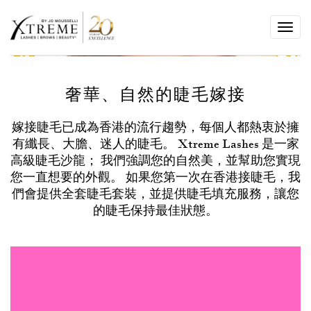
Toggl
navig
奢華、自然的睫毛嫁接
嫁接睫毛已成為香港的流行趨勢，每個人都熱衷於擁
有纖長、大膽、迷人的睫毛。 Xtreme Lashes 是一家
高級睫毛沙龍； 我們強調您的自然美，並幫助您實現
您一直想要的外觀。 如果您第一次在香港接睫毛，我
們會提供全套睫毛套裝，並提供睫毛填充服務，讓您
的睫毛保持最佳狀態。