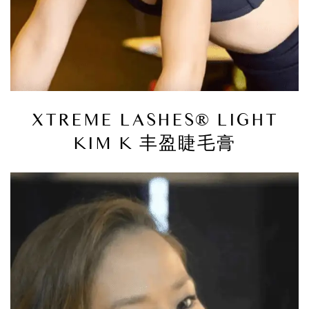
XTREME LASHES® LIGHT
KIM K 丰盈睫毛膏