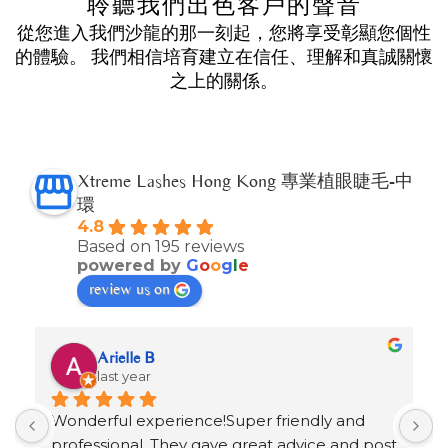
聆聽我們出色客戶的聲音
從您進入我們沙龍的那一刻起，您將享受彰顯您個性
的體驗。 我們相信培育建立在信任、理解和真誠關懷
之上的關係。
Xtreme Lashes Hong Kong 專業植眼睫毛-中
環
4.8
Based on 195 reviews
powered by
G
o
o
g
l
e
review us on
Arielle B
last year
Wonderful experience!Super friendly and 
V
professional. They gave great advice and post 
a