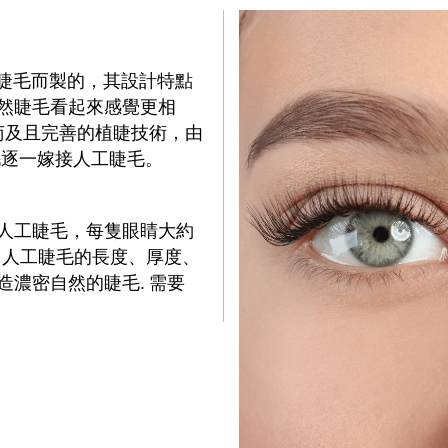
的自然睫毛而製的，其設計特點
然睫毛看起來感覺更相
一絲不苟及且完善的植睫技術，由
然睫毛逐一嫁接人工睫毛。
人工睫毛，每隻眼睛大約
），人工睫毛的長度、厚度、
濃密自然的睫毛. 需要