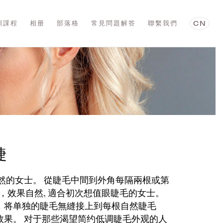
訓課程
相册
部落格
常見問題解答
聯繫我們
CN
睫
自然的女士。 從睫毛中間到外角每隔兩根或第
根)，效果自然, 適合初次想值眼睫毛的女士。
，将单独的睫毛無縫接上到每根自然睫毛
效果。 对于那些渴望简约低调睫毛外观的人