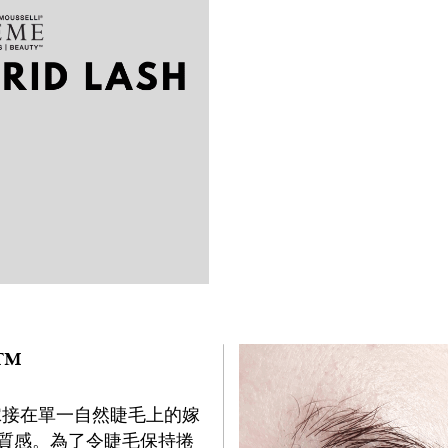
 ™
睫毛嫁接在單一自然睫毛上的嫁
質感。為了令睫毛保持捲