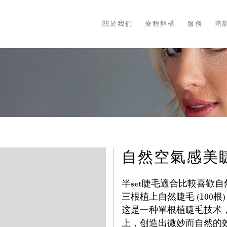
關於我們
療程解構
服務
培
自然空氣感美
半set睫毛適合比較喜歡
三根植上自然睫毛 (100
这是一种單根植睫毛技术
上，创造出微妙而自然的