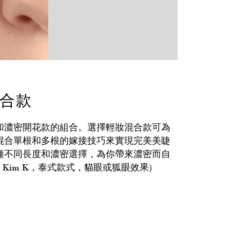
混合款
和濃密開花款的組合。選擇輕妝混合款可為
混合單根和多根的嫁接技巧來實現完美美睫
種不同長度和濃密選擇，為你帶來濃密而自
 Kim K，泰式款式，貓眼或狐眼效果)