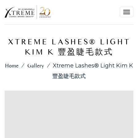
Toggl
navig
XTREME LASHES® LIGHT
KIM K 豐盈睫毛款式
Home
⁄
Gallery
⁄
Xtreme Lashes® Light Kim K
豐盈睫毛款式